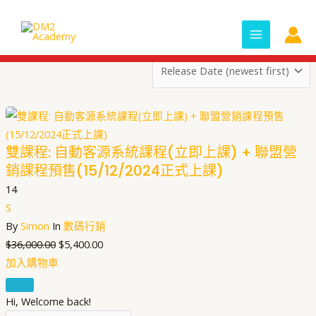
Skip
Original
Current
MAIN
to
price
price
MENU
content
was:
is:
$36,000.00.
$5,400.00.
雙課程: 自動客源系統課程(立即上課) + 聯盟營
銷課程預售(15/12/2024正式上課)
14
S
By
Simon
In
數碼行銷
$
36,000.00
$
5,400.00
加入購物車
Hi, Welcome back!