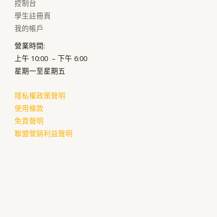
(15/12/2024
控制台
正
學生註冊頁
式
我的帳戶
上
營業時間:
課)
上午 10:00 – 下午 6:00
星期一至星期五
隱私權政策聲明
使用條款
免責聲明
聯盟營銷利益聲明