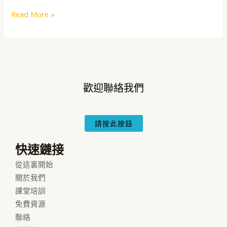
系
Read More »
統
課
程
(立
即
上
歡迎聯絡我們
課)
+
聯
請按此按鈕
盟
快速鏈接
營
銷
從這裏開始
課
關於我們
程
課堂培訓
預
免費資源
售
聯絡