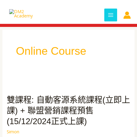
Skip
MAIN
to
MENU
content
Online Course
雙
課
雙課程: 自動客源系統課程(立即上
程:
自
課) + 聯盟營銷課程預售
動
(15/12/2024正式上課)
客
源
Simon