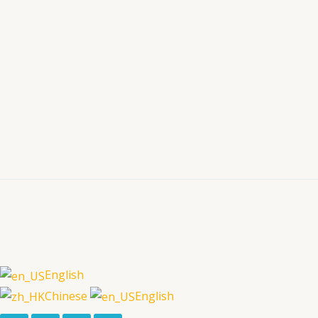
English
Chinese
English